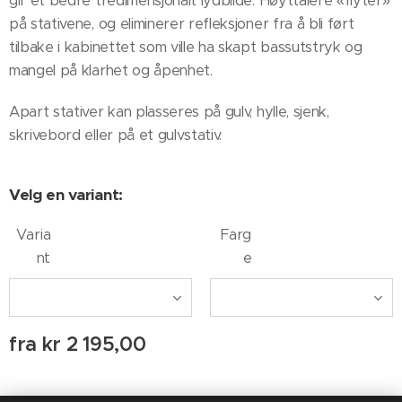
gir et bedre tredimensjonalt lydbilde. Høyttalere «flyter»
på stativene, og eliminerer refleksjoner fra å bli ført
tilbake i kabinettet som ville ha skapt bassutstryk og
mangel på klarhet og åpenhet.
Apart stativer kan plasseres på gulv, hylle, sjenk,
skrivebord eller på et gulvstativ.
Velg en variant:
Varia
Farg
nt
e
fra
kr
2 195,00