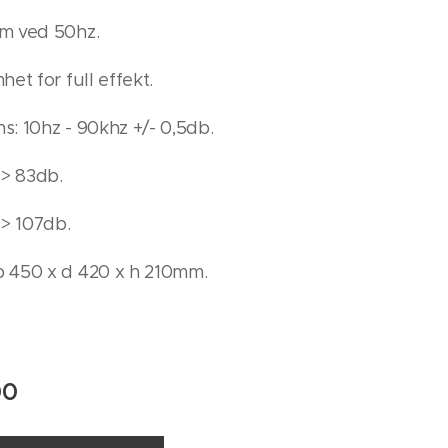
m ved 50hz.
et for full effekt.
: 10hz - 90khz +/- 0,5db.
> 83db.
 > 107db.
 450 x d 420 x h 210mm.
00