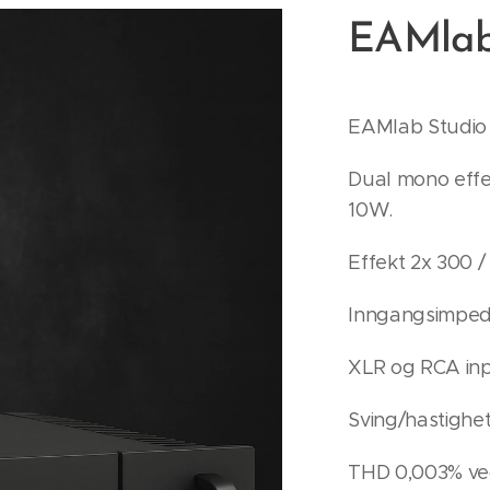
EAMlab
EAMlab Studio
Dual mono effe
10W.
Effekt 2x 300 /
Inngangsimped
XLR og RCA inp
Sving/hastighe
THD 0,003% ved 