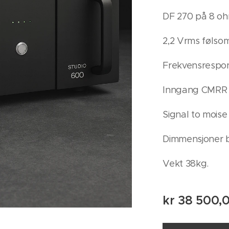
DF 270 på 8 oh
2,2 Vrms følsomh
Frekvensrespons
Inngang CMRR 
Signal to moise
Dimmensjoner b
Vekt 38kg.
kr
38 500,