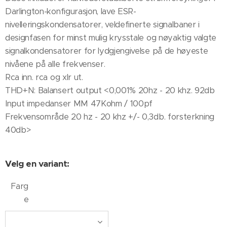
Darlington-konfigurasjon, lave ESR-
nivelleringskondensatorer, veldefinerte signalbaner i
designfasen for minst mulig krysstale og nøyaktig valgte
signalkondensatorer for lydgjengivelse på de høyeste
nivåene på alle frekvenser.
Rca inn. rca og xlr ut.
THD+N: Balansert output <0,001% 20hz - 20 khz. 92db
Input impedanser MM 47Kohm / 100pf
Frekvensområde 20 hz - 20 khz +/- 0,3db. forsterkning
40db>
Velg en variant:
Farg
e