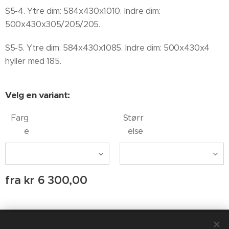
S5-4. Ytre dim: 584x430x1010. Indre dim:
500x430x305/205/205.
S5-5. Ytre dim: 584x430x1085. Indre dim: 500x430x4
hyller med 185.
Velg en variant:
Farg
Størr
e
else
fra
kr
6 300,00
© 2020 AUDIO AGENTEN